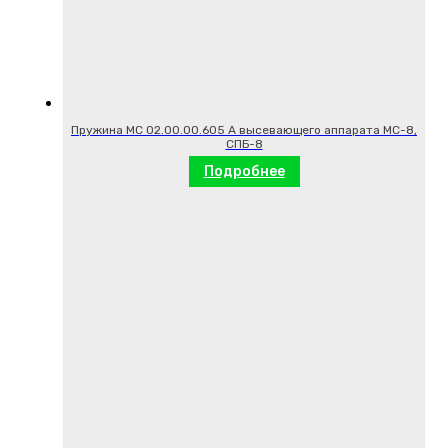
Пружина МС 02.00.00.605 А высевающего аппарата МС-8,
СПБ-8
Подробнее