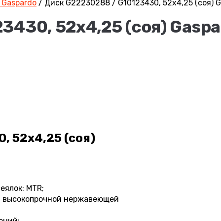
 Gaspardo
/
Диск G22230288 / G10123430, 52х4,25 (соя) 
3430, 52х4,25 (соя) Gaspa
, 52х4,25 (соя)
еялок: MTR;
из высокопрочной нержавеющей
ений;