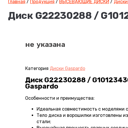
Главная
/
Продукция
/
ВЫСЕВАЮЩИЕ ДИСКИ
/
Диски
Диск G22230288 / G1012
не указана
Категория
Диски Gaspardo
Диск G22230288 / G10123430
Gaspardo
Особенности и преимущества:
Идеальная совместимость с моделями с
Тело диска и ворошилки изготовлены 
стали;
Высочайшая прочность сварных соедин