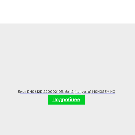
Диск DN0612D 22000210R, 6х1,2 (капуста) MONOSEM NG
Подробнее