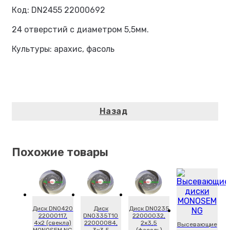
Код: DN2455 22000692
24 отверстий с диаметром 5,5мм.
Культуры: арахис, фасоль
Похожие товары
Диск DN0420
Диск
Диск DN0235
22000117,
DN0335T10
22000032,
4х2 (свекла)
22000084,
2х3,5
Высевающие
MONOSEM NG
3х3,5
(фасоль)