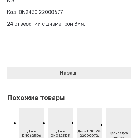
NG
Код: DN2430 22000677
24 отверстий с диаметром 3мм.
Похожие товары
Диск
Диск
Диск DN0325
Прокладка
DN0625D6
DN0625D3
22000072,
сеялки