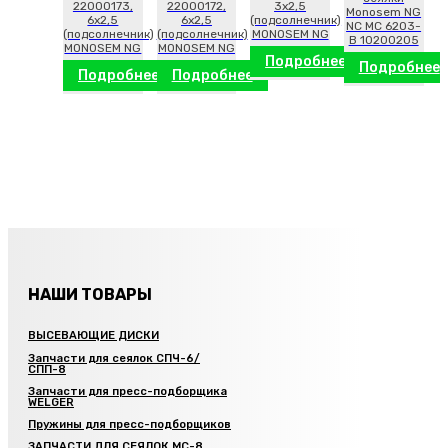
22000173,
22000172,
3х2,5
Monosem NG
6х2,5
6х2,5
(подсолнечник)
NC MC 6203-
(подсолнечник)
(подсолнечник)
MONOSEM NG
B 10200205
MONOSEM NG
MONOSEM NG
Подробнее
Подробнее
Подробнее
Подробнее
НАШИ ТОВАРЫ
ВЫСЕВАЮЩИЕ ДИСКИ
Запчасти для сеялок СПЧ-6/
СПП-8
Запчасти для пресс-подборщика
WELGER
Пружины для пресс-подборщиков
ЗАПЧАСТИ ДЛЯ СЕЯЛОК МС-8,