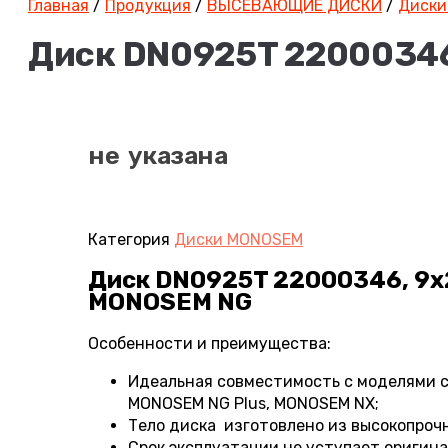
Главная
/
Продукция
/
ВЫСЕВАЮЩИЕ ДИСКИ
/
Диски
Диск DN0925T 22000346
не указана
Категория
Диски MONOSEM
Диск DN0925T 22000346, 9х
MONOSEM NG
Особенности и преимущества:
Идеальная совместимость с моделями 
MONOSEM NG Plus, MONOSEM NX;
Тело диска изготовлено из высокопроч
Срок эксплуатации не уступает оригин