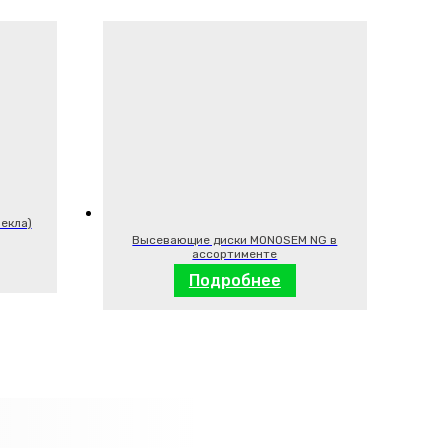
векла)
Высевающие диски MONOSEM NG в
ассортименте
Подробнее