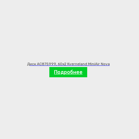
Диск AC875999, 60х2 Kverneland MiniAir Nova
Подробнее