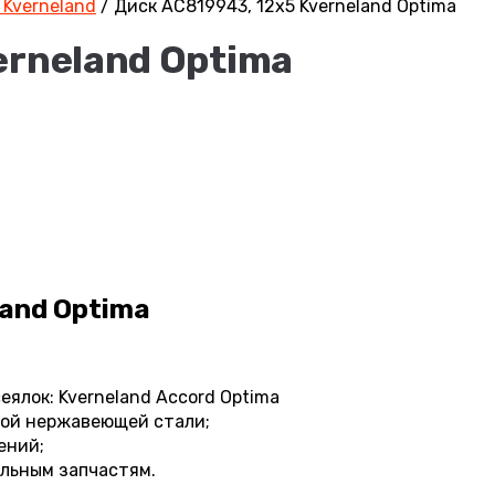
 Kverneland
/
Диск AC819943, 12х5 Kverneland Optima
erneland Optima
land Optima
ялок: Kverneland Accord Optima
ной нержавеющей стали;
ений;
альным запчастям.