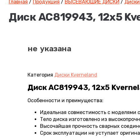
Главная
/
Продукция
/
ВЫСЕВАЮЩИЕ ДИСКИ
/
Диски
Диск AC819943, 12х5 Kv
не указана
Категория
Диски Kverneland
Диск AC819943, 12х5 Kverne
Особенности и преимущества:
Идеальная совместимость с моделями се
Тело диска изготовлено из высокопроч
Высочайшая прочность сварных соедин
Срок эксплуатации не уступает оригин