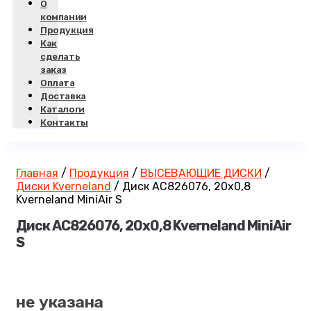
О
компании
Продукция
Как
сделать
заказ
Оплата
Доставка
Каталоги
Контакты
Главная
/
Продукция
/
ВЫСЕВАЮЩИЕ ДИСКИ
/
Диски Kverneland
/
Диск AC826076, 20х0,8
Kverneland MiniAir S
Диск AC826076, 20х0,8 Kverneland MiniAir
S
не указана