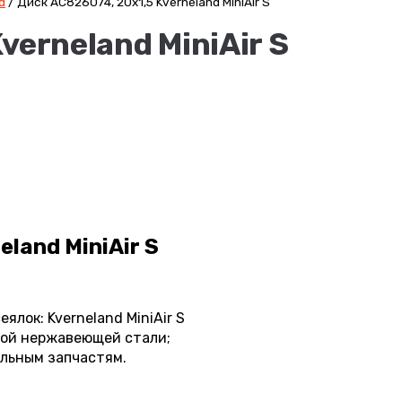
d
/
Диск AC826074, 20х1,5 Kverneland MiniAir S
verneland MiniAir S
land MiniAir S
лок: Kverneland MiniAir S
ной нержавеющей стали;
альным запчастям.