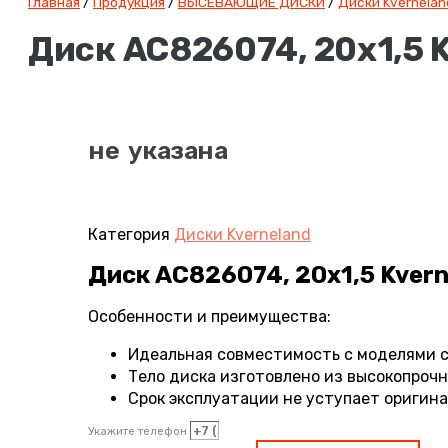
Главная
/
Продукция
/
ВЫСЕВАЮЩИЕ ДИСКИ
/
Диски Kvernelan
Диск AC826074, 20х1,5 K
не указана
Категория
Диски Kverneland
Диск AC826074, 20х1,5 Kverne
Особенности и преимущества:
Идеальная совместимость с моделями сея
Тело диска изготовлено из высокопроч
Срок эксплуатации не уступает оригин
Укажите телефон