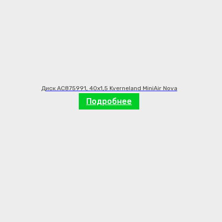
Диск AC875991, 40х1,5 Kverneland MiniAir Nova
Подробнее