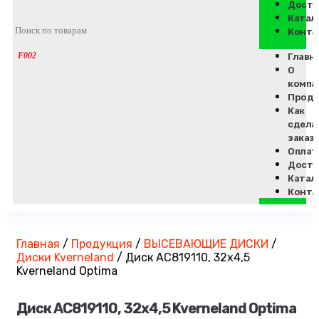
Доста
Катал
Конта
Главн
О
компа
Проду
Как
сдела
заказ
Оплат
Доста
Катал
Конта
Главная
/
Продукция
/
ВЫСЕВАЮЩИЕ ДИСКИ
/
Диски Kverneland
/
Диск AC819110, 32х4,5
Kverneland Optima
Диск AC819110, 32х4,5 Kverneland Optima