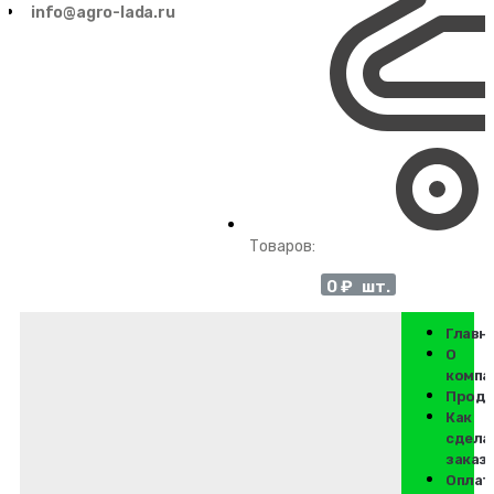
info@agro-lada.ru
Товаров:
0
₽
Главн
О
компа
Проду
Как
сдела
заказ
Оплат